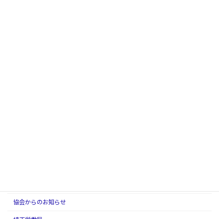
【お詫び】『安全の指標 令和８年度』
協会からのお知らせ
の掲載の誤りについて
2026年6月11日
STOP!熱中症クールワークキャンペーン
協会からのお知らせ
2026年6月9日
カテゴリー
その他
協会からのお知らせ